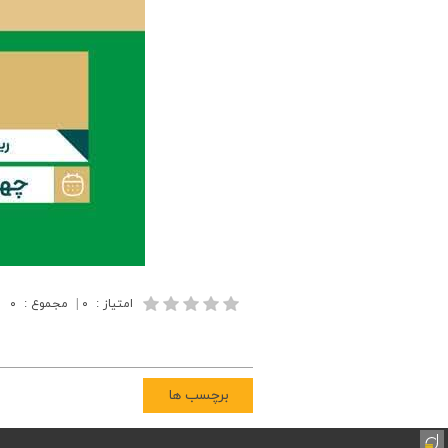
امتیاز
:
۰
|
مجموع
:
۰
برچسب ها