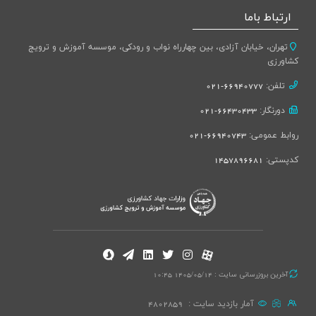
ارتباط باما
تهران، خیابان آزادی، بین چهارراه نواب و رودکی، موسسه آموزش و ترویج
کشاورزی
تلفن:
66940777-021
دورنگار:
66430433-021
روابط عمومی:
66940743-021
کدپستی:
1457896681
آخرین بروزرسانی سایت : 1405/05/14 10:45
آمار بازدید سایت :
4802859