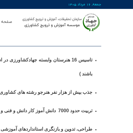
جمعه, 16 مرداد 1405
صفحه ا
باشند )
جذب بیش از هزار نفر هنرجو رشته های کشاوری
تربیت حدود 7000 دانش ­آموز کار دانش و فنی و حرفه ­ای ( در 8 هنرستان وابسته در سال تحصیلی 99-1398 و 29 مرکز آموزش در قالب برون سپاری )
طراحی، تدوین و بازنگری استانداردهای آموزشی